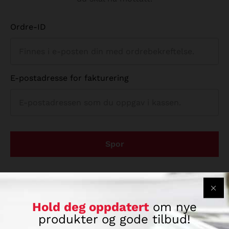
Ordre-ID
E-postadresse for fakturering
Spor
Hold deg oppdatert
om nye
produkter og gode tilbud!