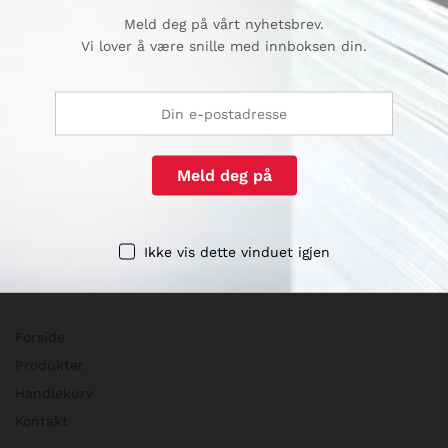
Nyhetsbrev
Meld deg på vårt nyhetsbrev.
Meld deg på vårt nyhetsbrev og få gode tilbud og info om
Vi lover å være snille med innboksen din.
spennende produkter på mail
Ikke vis dette vinduet igjen
Hurtigvalg
Forside
Produkter
Handlekurv
Kontakt