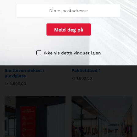
Ikke vis dette vinduet igjen
KAI HANSEN PROFILERING
KAI HANSEN TRYKKERI
Smitteverndeksel i
Pakketilbud 1
plexiglass
kr
1.862,50
kr
4.500,00