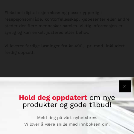
Fleksibel digital skjermløsning passer ypperlig i
resepsjonsområde, kontorfellesskap, kjøpesenter eller andre
steder der flere mennesker samles. Viktig informasjon er
synlig og kan enkelt justeres etter behov.
Vi leverer ferdige løsninger fra kr 490,- pr. mnd. inkludert
ferdig oppsett.
Hold deg oppdatert
om nye
Relaterte produkter
produkter og gode tilbud!
Meld deg på vårt nyhetsbrev.
Vi lover å være snille med innboksen din.