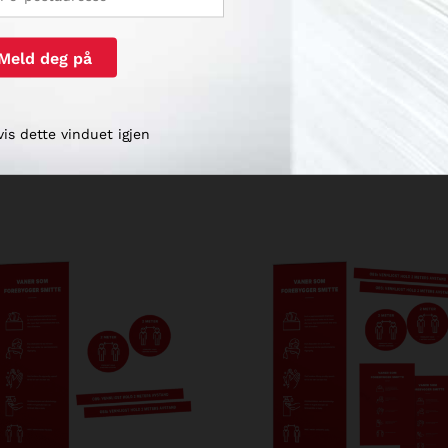
profilering / dekor.
 b 100 x h 60 cm (kan også leveres i andre formater ved større be
vis dette vinduet igjen