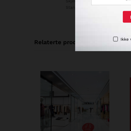
Skjermen leveres med eller uten 
Standard format på skjermen er:
Ikke 
Relaterte produkter