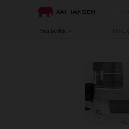
Smitteverndeksel i plexig
Beskrivelse
Flere produkter
Alle
Velg butikk
Produk