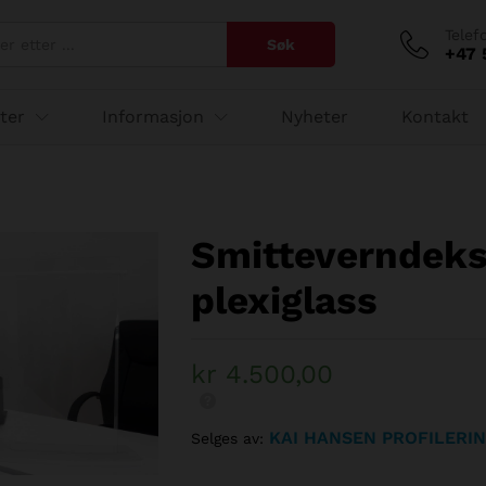
lass
Telef
Søk
+47 
ter
Informasjon
Nyheter
Kontakt
Smitteverndekse
plexiglass
kr
4.500,00
KAI HANSEN PROFILERI
Selges av: