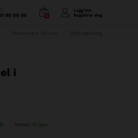
kr
4.500,00
Legg i handlekurv
on
Logg inn
51 90 66 00
Registrer deg
0
Ordresporing
Alle prisene er inkl. mva.
l i
NG
Status:
På lager