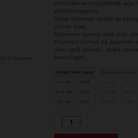
Frittstående beskyttende skjerm
arbeidsstasjoner.
Selve skjermen består av plexi
stilren base.
Skjermen leveres med eller uten
Standard format på skjermen e
(kan også leveres i andre forma
bestillinger).
 for å forstørre
Priser (inkl. mva)
Priser (eks. mva)
1-4 stk
4500
1-4 stk
3600
5-9 stk
3250
5-9 stk
2600
10+ stk
2875
10+ stk
2300
Smitteverndeksel
i
plexiglass
antall