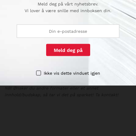
Meld deg på vårt nyhetsbrev.
Flere produkter
Vi lover å være snille med innboksen din.
Pakken inneholder:
1 stk. roll-up
2 stk. rund vegg-/dør-/gulvfolie
2 stk. avlang gulvfolie
2 stk. plakater i papir 50 x 70 cm
Ikke vis dette vinduet igjen
Produktene kan også kjøpes separat.
NB! Ønsker du andre formater eller et annet
innhold/budskap, så tar vi det på sparket! Ta kontakt!