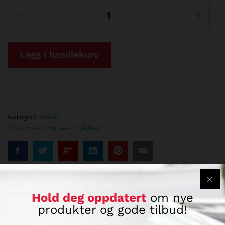
Pakketilbud
2
antall
Legg i handlekurv
Kategori:
Helse
Brand:
Kai Hansen Trykkeri
Hold deg oppdatert
om nye
produkter og gode tilbud!
Beskrivelse
Spesifikasjoner