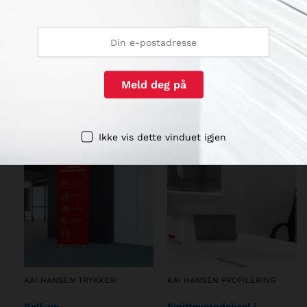
KAI HANSEN TRYKKERI
KAI HANSEN TRYKKERI
Avlang gulvfolie
Rund vegg-/dør-/gulvfolie
kr
100,00
kr
162,50
Ikke vis dette vinduet igjen
KAI HANSEN TRYKKERI
KAI HANSEN PROFILERING
Roll-up
Smitteverndeksel i