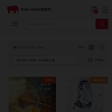
0
Søk
13
produkter vises
Vis
Sorter etter vurdering
Filter
-
15
%
Aktuell