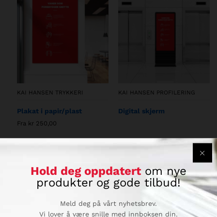
KAI HANSEN TRYKKERI
KAI HANSEN PROFILERING
Plakat i papir/plast
Digital skjerm
Fra
kr
250,00
Aktuell
Hold deg oppdatert
om nye
produkter og gode tilbud!
Meld deg på vårt nyhetsbrev.
Vi lover å være snille med innboksen din.